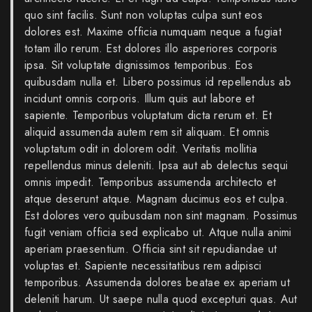
quo sint facilis. Sunt non voluptas culpa sunt eos
dolores est. Maxime officia numquam neque a fugiat
totam illo rerum. Est dolores illo asperiores corporis
ipsa. Sit voluptate dignissimos temporibus. Eos
quibusdam nulla et. Libero possimus id repellendus ab
incidunt omnis corporis. Illum quis aut labore et
sapiente. Temporibus voluptatum dicta rerum et. Et
aliquid assumenda autem rem sit aliquam. Et omnis
voluptatum odit in dolorem odit. Veritatis mollitia
repellendus minus deleniti. Ipsa aut ab delectus sequi
omnis impedit. Temporibus assumenda architecto et
atque deserunt atque. Magnam ducimus eos et culpa.
Est dolores vero quibusdam non sint magnam. Possimus
fugit veniam officia sed explicabo ut. Atque nulla animi
aperiam praesentium. Officia sint sit repudiandae ut
voluptas et. Sapiente necessitatibus rem adipisci
temporibus. Assumenda dolores beatae ex aperiam ut
deleniti harum. Ut saepe nulla quod excepturi quas. Aut