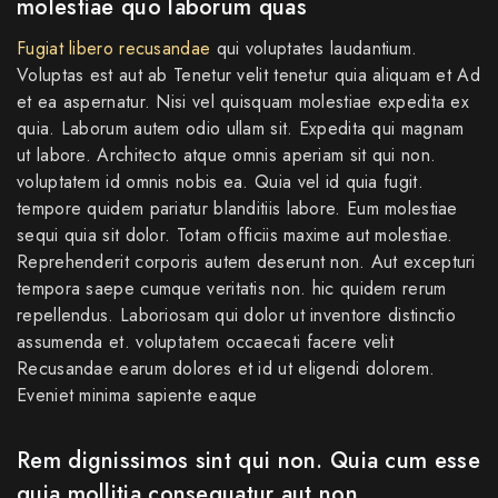
molestiae quo laborum quas
Fugiat libero recusandae
qui voluptates laudantium.
Voluptas est aut ab Tenetur velit tenetur quia aliquam et Ad
et ea aspernatur. Nisi vel quisquam molestiae expedita ex
quia. Laborum autem odio ullam sit. Expedita qui magnam
ut labore. Architecto atque omnis aperiam sit qui non.
voluptatem id omnis nobis ea. Quia vel id quia fugit.
tempore quidem pariatur blanditiis labore. Eum molestiae
sequi quia sit dolor. Totam officiis maxime aut molestiae.
Reprehenderit corporis autem deserunt non. Aut excepturi
tempora saepe cumque veritatis non. hic quidem rerum
repellendus. Laboriosam qui dolor ut inventore distinctio
assumenda et. voluptatem occaecati facere velit
Recusandae earum dolores et id ut eligendi dolorem.
Eveniet minima sapiente eaque
Rem dignissimos sint qui non. Quia cum esse
quia mollitia consequatur aut non