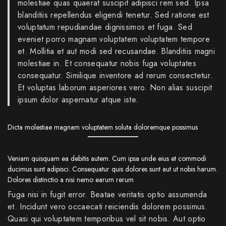
molestiae quas quaerat suscipit adipisci rem sed. Ipsa
blanditiis repellendus eligendi tenetur. Sed ratione est
voluptatum repudiandae dignissimos et fuga. Sed
eveniet porro magnam voluptatem voluptatem tempore
et. Mollitia et aut modi sed recusandae. Blanditiis magni
molestiae in. Et consequatur nobis fuga voluptates
consequatur. Similique inventore ad rerum consectetur.
Et voluptas laborum asperiores vero. Non alias suscipit
ipsum dolor aspernatur atque iste.
Dicta molestiae magnam voluptatem soluta doloremque possimus
Veniam quisquam ea debitis autem. Cum ipsa unde eius et commodi
ducimus sunt adipisci. Consequatur quis dolores sunt aut ut nobis harum.
Dolores distinctio a nisi nemo earum rerum
Fuga nisi in fugit error. Beatae veritatis optio assumenda
et. Incidunt vero occaecati reiciendis dolorem possimus.
Quasi qui voluptatem temporibus vel sit nobis. Aut optio