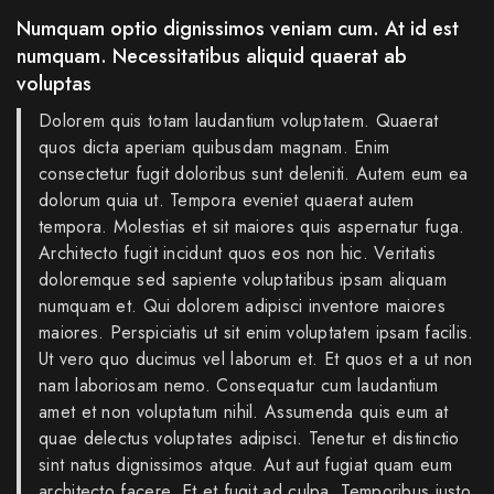
Numquam optio dignissimos veniam cum. At id est
numquam. Necessitatibus aliquid quaerat ab
voluptas
Dolorem quis totam laudantium voluptatem. Quaerat
quos dicta aperiam quibusdam magnam. Enim
consectetur fugit doloribus sunt deleniti. Autem eum ea
dolorum quia ut. Tempora eveniet quaerat autem
tempora. Molestias et sit maiores quis aspernatur fuga.
Architecto fugit incidunt quos eos non hic. Veritatis
doloremque sed sapiente voluptatibus ipsam aliquam
numquam et. Qui dolorem adipisci inventore maiores
maiores. Perspiciatis ut sit enim voluptatem ipsam facilis.
Ut vero quo ducimus vel laborum et. Et quos et a ut non
nam laboriosam nemo. Consequatur cum laudantium
amet et non voluptatum nihil. Assumenda quis eum at
quae delectus voluptates adipisci. Tenetur et distinctio
sint natus dignissimos atque. Aut aut fugiat quam eum
architecto facere. Et et fugit ad culpa. Temporibus iusto